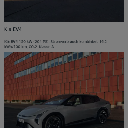
Kia EV4
Kia EV4
150 kW (204 PS): Stromverbrauch kombiniert 16,2
kWh/100 km; CO
2-Klasse A.
2