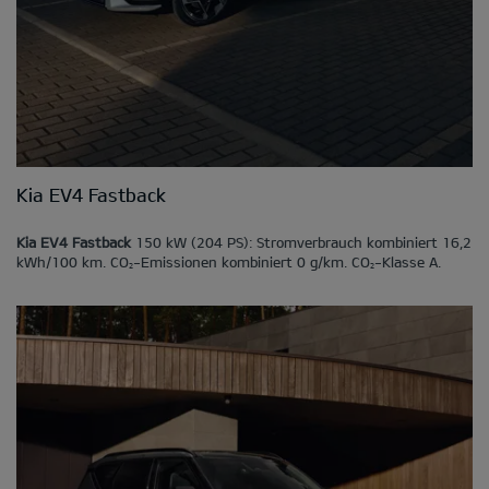
Kia EV4 Fastback
Kia EV4 Fastback
150 kW (204 PS): Stromverbrauch kombiniert 16,2
kWh/100 km. CO
-Emissionen kombiniert 0 g/km. CO
-Klasse A.
2
2