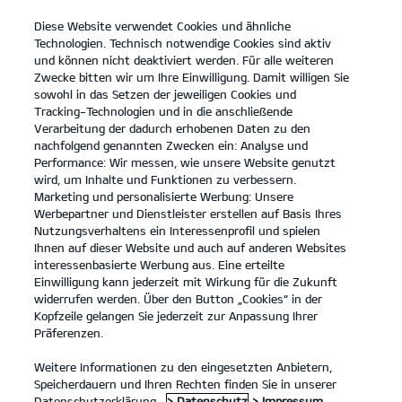
Diese Website verwendet Cookies und ähnliche
open
Technologien. Technisch notwendige Cookies sind aktiv
menu
und können nicht deaktiviert werden. Für alle weiteren
KONTAKT
Zwecke bitten wir um Ihre Einwilligung. Damit willigen Sie
sowohl in das Setzen der jeweiligen Cookies und
Tracking-Technologien und in die anschließende
FULL SERVICE LEASING
Verarbeitung der dadurch erhobenen Daten zu den
nachfolgend genannten Zwecken ein: Analyse und
Performance: Wir messen, wie unsere Website genutzt
FULL SERVICE LEASING
wird, um Inhalte und Funktionen zu verbessern.
Marketing und personalisierte Werbung: Unsere
Werbepartner und Dienstleister erstellen auf Basis Ihres
Nutzungsverhaltens ein Interessenprofil und spielen
Ihnen auf dieser Website und auch auf anderen Websites
interessenbasierte Werbung aus. Eine erteilte
Einwilligung kann jederzeit mit Wirkung für die Zukunft
widerrufen werden. Über den Button „Cookies“ in der
Kopfzeile gelangen Sie jederzeit zur Anpassung Ihrer
Präferenzen.
Weitere Informationen zu den eingesetzten Anbietern,
Speicherdauern und Ihren Rechten finden Sie in unserer
Datenschutzerklärung.
> Datenschutz
> Impressum