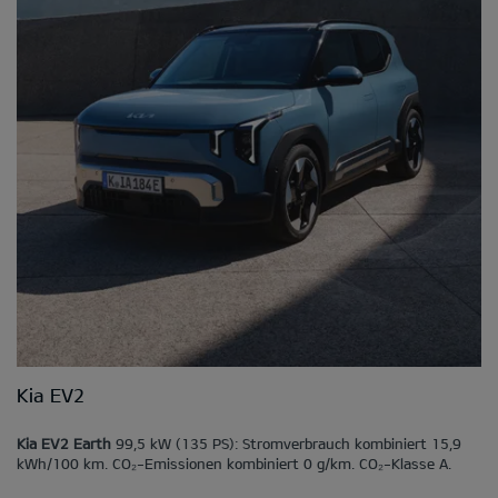
Kia EV2
Kia EV2 Earth
99,5 kW (135 PS): Stromverbrauch kombiniert 15,9
kWh/100 km. CO₂-Emissionen kombiniert 0 g/km. CO₂-Klasse A.