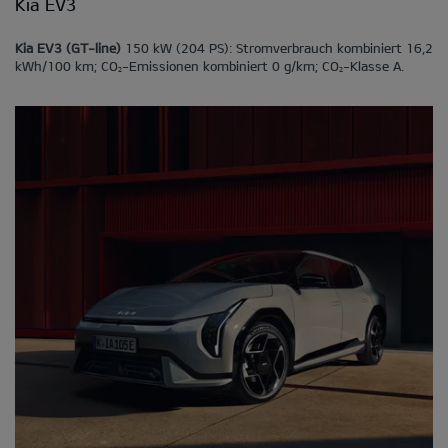
Kia EV3
Kia EV3 (GT-line)
150 kW (204 PS): Stromverbrauch kombiniert 16,2
kWh/100 km; CO
-Emissionen kombiniert 0 g/km; CO
-Klasse A.
2
2