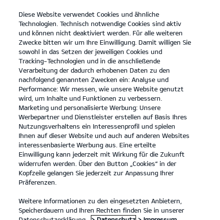
Diese Website verwendet Cookies und ähnliche
open
Technologien. Technisch notwendige Cookies sind aktiv
menu
und können nicht deaktiviert werden. Für alle weiteren
KONTAKT
Zwecke bitten wir um Ihre Einwilligung. Damit willigen Sie
sowohl in das Setzen der jeweiligen Cookies und
Tracking-Technologien und in die anschließende
Der EV9 GT
Probefahrt
Verarbeitung der dadurch erhobenen Daten zu den
nachfolgend genannten Zwecken ein: Analyse und
...
...
DER EV9 GT
Performance: Wir messen, wie unsere Website genutzt
Der neue Kia EV9 GT.
wird, um Inhalte und Funktionen zu verbessern.
Marketing und personalisierte Werbung: Unsere
Werbepartner und Dienstleister erstellen auf Basis Ihres
Vollelektrische SUV-Power.
Nutzungsverhaltens ein Interessenprofil und spielen
Ihnen auf dieser Website und auch auf anderen Websites
interessenbasierte Werbung aus. Eine erteilte
Einwilligung kann jederzeit mit Wirkung für die Zukunft
widerrufen werden. Über den Button „Cookies“ in der
Kopfzeile gelangen Sie jederzeit zur Anpassung Ihrer
Präferenzen.
Weitere Informationen zu den eingesetzten Anbietern,
Speicherdauern und Ihren Rechten finden Sie in unserer
Datenschutzerklärung.
> Datenschutz
> Impressum