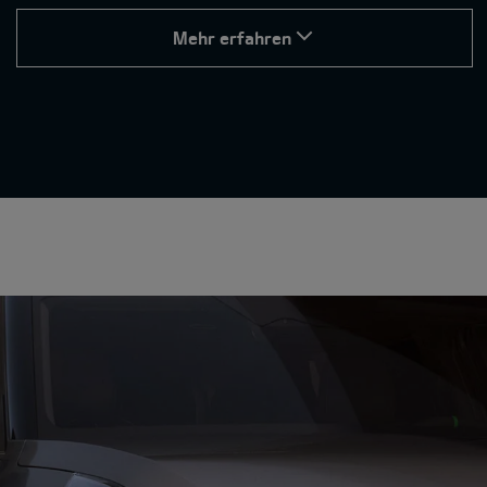
Mehr erfahren
Exklusive GT-Features.
Fahrmodi für jede Situation.
Wähle den passenden Fahrmodus für deinen Stil und
jede Strecke:
Eco und Normal stehen für maximale Effizienz und
sanftes Fahrverhalten – ideal für den Alltag.
Sport-Modus sorgt für ein direkteres