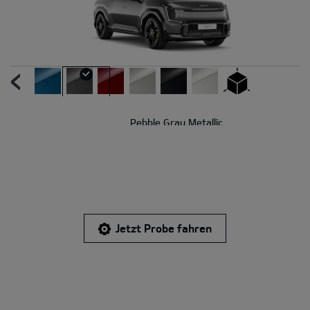
UR
N
Pebble Gray Metallic
Jetzt Probe fahren