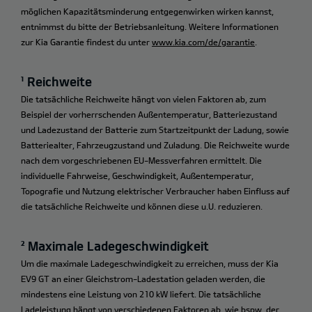
möglichen Kapazitätsminderung entgegenwirken wirken kannst,
entnimmst du bitte der Betriebsanleitung. Weitere Informationen
zur Kia Garantie findest du unter
www.kia.com/de/garantie
.
¹ Reichweite
Die tatsächliche Reichweite hängt von vielen Faktoren ab, zum
Beispiel der vorherrschenden Außentemperatur, Batteriezustand
und Ladezustand der Batterie zum Startzeitpunkt der Ladung, sowie
Batteriealter, Fahrzeugzustand und Zuladung. Die Reichweite wurde
nach dem vorgeschriebenen EU-Messverfahren ermittelt. Die
individuelle Fahrweise, Geschwindigkeit, Außentemperatur,
Topografie und Nutzung elektrischer Verbraucher haben Einfluss auf
die tatsächliche Reichweite und können diese u.U. reduzieren.
² Maximale Ladegeschwindigkeit
Um die maximale Ladegeschwindigkeit zu erreichen, muss der Kia
EV9 GT an einer Gleichstrom-Ladestation geladen werden, die
mindestens eine Leistung von 210 kW liefert. Die tatsächliche
Ladeleistung hängt von verschiedenen Faktoren ab, wie bspw. der