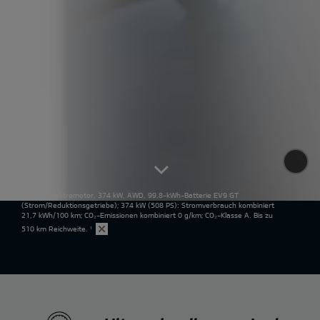
Kia EV9 Elektromotor, 374 kW, AWD, 99,8-kWh-Batterie EV9 GT
(Strom/Reduktionsgetriebe); 374 kW (508 PS): Stromverbrauch kombiniert
21,7 kWh/100 km; CO₂-Emissionen kombiniert 0 g/km; CO₂-Klasse A. Bis zu
510 km Reichweite.
¹